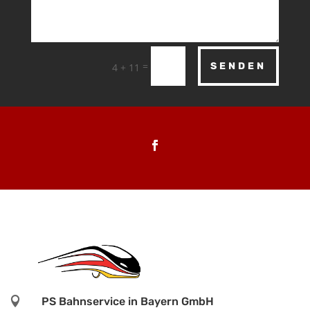
=
SENDEN
4 + 11

PS Bahnservice in Bayern GmbH