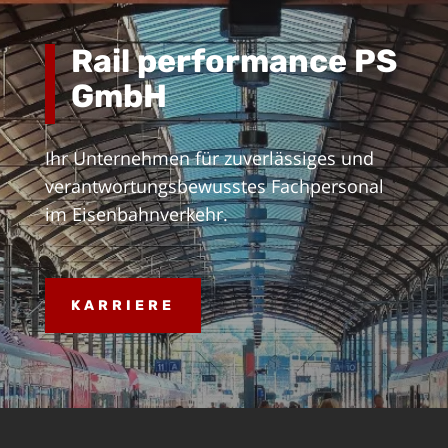
Rail performance PS
GmbH
Ihr Unternehmen für zuverlässiges und
verantwortungsbewusstes Fachpersonal
im Eisenbahnverkehr.
KARRIERE